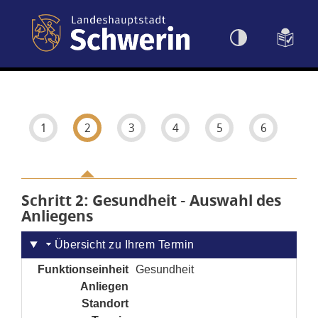
Einstellungen
1
2
3
4
5
6
Schritt 2
von 6
: Gesundheit - Auswahl des
Anliegens
Übersicht zu Ihrem Termin
Funktionseinheit
Gesundheit
Anliegen
noch nicht gesetzt
Standort
noch nicht gesetzt