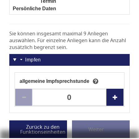
Termin
noch nicht gesetzt
Persönliche Daten
noch nicht gesetzt
Sie können insgesamt maximal 9 Anliegen
auswählen. Für einzelne Anliegen kann die Anzahl
zusätzlich begrenzt sein.
Impfen
allgemeine Impfsprechstunde
Tooltip Sie können dieses Anliegen maximal 5 Mal au
0 Anli
Im Rahmen der öffentlichen Impfsprechstunde des
Den Weiter-Schalter der Seite anspringen