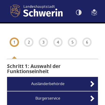
Einstellungen
1
2
3
4
5
6
Schritt 1
von 6
: Auswahl der
Funktionseinheit
Ausländerbehörde
Bürgerservice