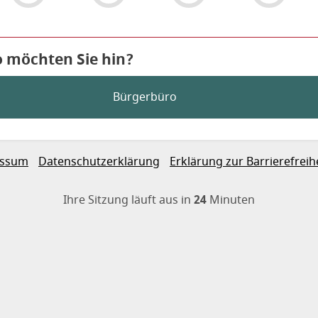
 6
o möchten Sie hin?
Bürgerbüro
g, Erklärung zur Barrierefreiheit
essum
Datenschutzerklärung
Erklärung zur Barrierefreih
Ihre Sitzung läuft aus in
24
Minuten
den eigentlichen Inhalt der S