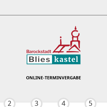
ONLINE-TERMINVERGABE
2
3
4
5