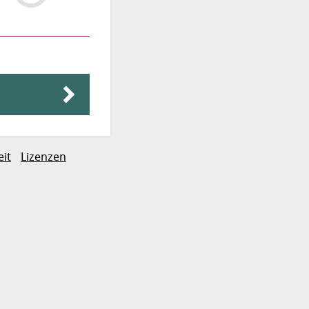
eit
Lizenzen
eite anspringen