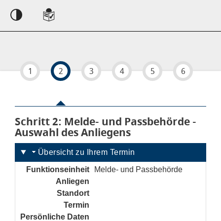
Einstellungen
1
2
3
4
5
6
Schritt 2
von 6
: Melde- und Passbehörde -
Auswahl des Anliegens
Übersicht zu Ihrem Termin
Funktionseinheit
Melde- und Passbehörde
Anliegen
noch nicht gesetzt
Standort
noch nicht gesetzt
Termin
noch nicht gesetzt
Persönliche Daten
noch nicht gesetzt