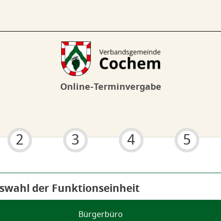
Online-Terminvergabe
2
3
4
5
 6
uswahl der Funktionseinheit
Bürgerbüro