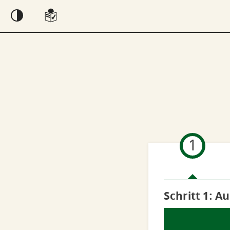
Einstellungen
1
Schritt 1
von
: A