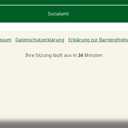
Sozialamt
g, Erklärung zur Barrierefreiheit
essum
Datenschutzerklärung
Erklärung zur Barrierefreih
Ihre Sitzung läuft aus in
24
Minuten
Hauptregion der Seite anspr