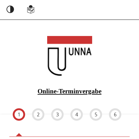
Einstellungen
Online-Terminvergabe
1
2
3
4
5
6