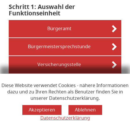
Schritt 1
von 6
: Auswahl der
Funktionseinheit
Bürgeramt
Bürgermeistersprechstunde
Versicherungsstelle
Diese Website verwendet Cookies - nähere Informationen
Links zur Hilfe, Impressum, Datenschutzerklärung, Erklärun
Hilfe
Impressum
Datenschutzerklärung
dazu und zu Ihren Rechten als Benutzer finden Sie in
Erklärung zur Barrierefreiheit
Lizenzen
unserer Datenschutzerklärung.
Öffnet im Dialogfenster.
Ihre Sitzung läuft aus in
24
Minuten
Datenschutzerklärung
Hauptregion der Seite anspr