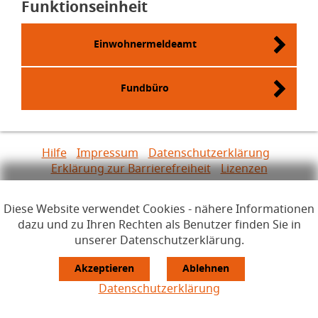
Funktionseinheit
Einwohnermeldeamt
Fundbüro
Links zur Hilfe, Impressum, Datenschutzerklärung, Erklärun
Hilfe
Impressum
Datenschutzerklärung
Erklärung zur Barrierefreiheit
Lizenzen
Öffnet im Dialogfenster.
Ihre Sitzung läuft aus in
24
Minuten
Diese Website verwendet Cookies - nähere Informationen
Hauptregion der Seite anspr
dazu und zu Ihren Rechten als Benutzer finden Sie in
unserer Datenschutzerklärung.
Datenschutzerklärung