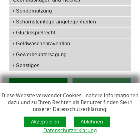
Sondernutzung
Schornsteinfegerangelegenheiten
Glücksspielrecht
Geldwäscheprävention
Gewerbeuntersagung
Sonstiges
Diese Website verwendet Cookies - nähere Informationen
dazu und zu Ihren Rechten als Benutzer finden Sie in
unserer Datenschutzerklärung.
Links zur Hilfe, Impressum, Datenschutzerklärung, Erklärun
Hilfe
Impressum
Datenschutzerklärung
Erklärung zur Barrierefreiheit
Lizenzen
Datenschutzerklärung
Öffnet im Dialogfenster.
Ihre Sitzung läuft aus in
24
Minuten