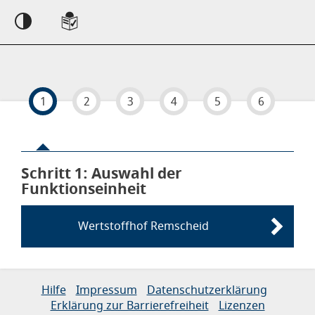
Einstellungen
1
2
3
4
5
6
Schritt 1
von 6
: Auswahl der
Funktionseinheit
Wertstoffhof Remscheid
Links zur Hilfe, Impressum, Datenschutzerklärung, Erklärun
Hilfe
Impressum
Datenschutzerklärung
Erklärung zur Barrierefreiheit
Lizenzen