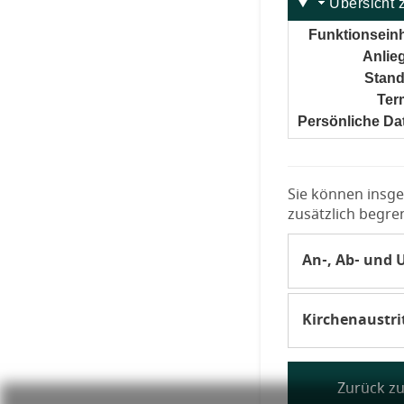
Übersicht 
Funktionseinh
Anlie
Stand
Ter
Persönliche Da
Sie können insge
zusätzlich begren
An-, Ab- und 
Tooltip Sie kö
Den Weiter-Schal
Kirchenaustrit
Erforderliche
Tooltip Sie kö
Den Weiter-Schal
Bitte beachten