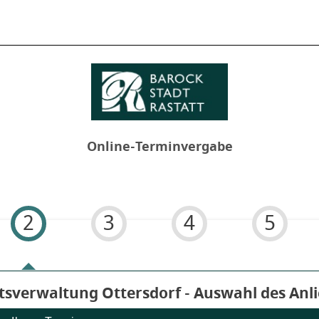
Online-Terminvergabe
2
3
4
5
 6
rtsverwaltung Ottersdorf - Auswahl des Anl