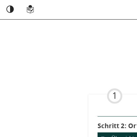
Einstellungen
1
Schritt 2
von
: O