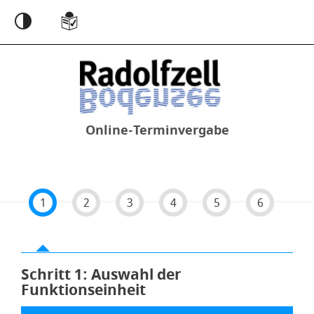
Einstellungen
Online-Terminvergabe
1
2
3
4
5
6
Schritt 1
von 6
: Auswahl der
Funktionseinheit