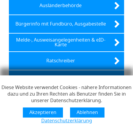
Ausländerbehörde
Bürgerinfo mit Fundbüro, Ausgabestelle
Melde-, Ausweisangelegenheiten & eID-
Karte
Ratschreiber
Standesamt
Diese Website verwendet Cookies - nähere Informationen
dazu und zu Ihren Rechten als Benutzer finden Sie in
unserer Datenschutzerklärung.
Links zur Hilfe, Impressum, Datenschutzerklärung, Erklärun
Hilfe
Impressum
Datenschutzerklärung
Erklärung zur Barrierefreiheit
Lizenzen
Datenschutzerklärung
Öffnet im Dialogfenster.
Ihre Sitzung läuft aus in
24
Minuten