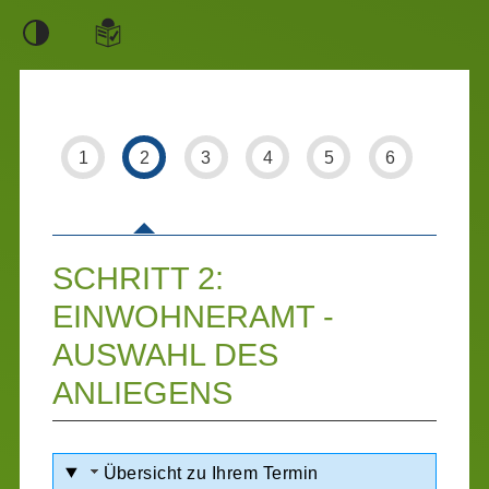
Einstellungen
1
2
3
4
5
6
SCHRITT 2
VON 6
:
EINWOHNERAMT -
AUSWAHL DES
ANLIEGENS
Übersicht zu Ihrem Termin