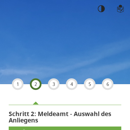
Einstellungen
1
2
3
4
5
6
Schritt 2
von 6
: Meldeamt - Auswahl des
Anliegens