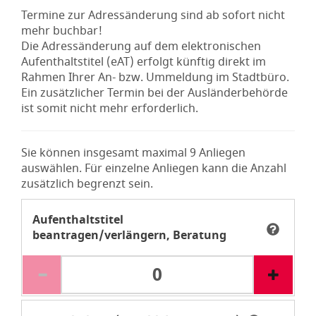
Termine zur Adressänderung sind ab sofort nicht
mehr buchbar!
Die Adressänderung auf dem elektronischen
Aufenthaltstitel (eAT) erfolgt künftig direkt im
Rahmen Ihrer An- bzw. Ummeldung im Stadtbüro.
Ein zusätzlicher Termin bei der Ausländerbehörde
ist somit nicht mehr erforderlich.
Sie können insgesamt maximal 9 Anliegen
auswählen. Für einzelne Anliegen kann die Anzahl
zusätzlich begrenzt sein.
Aufenthaltstitel
beantragen/verlängern, Beratung
Tooltip Sie können dieses Anliegen maximal 9 Mal au
0 An
Hier können Sie einen Termin zur Erteilung oder Ver
Den Weiter-Schalter der Seite anspringen