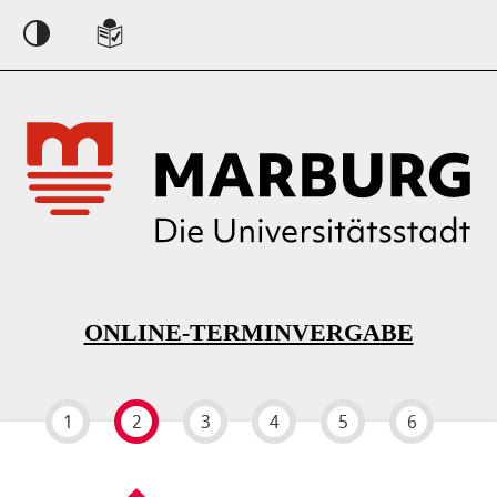
Einstellungen
ONLINE-TERMINVERGABE
1
2
3
4
5
6