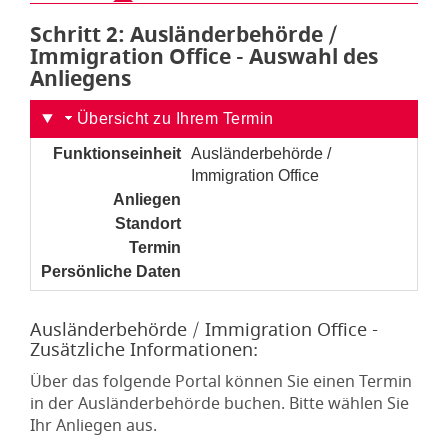
Schritt 2
von 6
: Ausländerbehörde /
Immigration Office - Auswahl des
Anliegens
Übersicht zu Ihrem Termin
Funktionseinheit
Ausländerbehörde /
Immigration Office
Anliegen
noch nicht gesetzt
Standort
noch nicht gesetzt
Termin
noch nicht gesetzt
Persönliche Daten
noch nicht gesetzt
Ausländerbehörde / Immigration Office -
Zusätzliche Informationen:
Über das folgende Portal können Sie einen Termin
in der Ausländerbehörde buchen. Bitte wählen Sie
Ihr Anliegen aus.