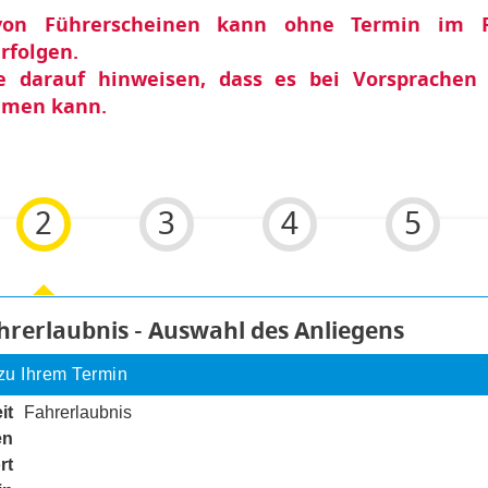
von Führerscheinen kann ohne Termin im 
rfolgen.
e darauf hinweisen, dass es bei Vorsprachen
mmen kann.
2
3
4
5
 6
ahrerlaubnis - Auswahl des Anliegens
zu Ihrem Termin
it
Fahrerlaubnis
en
noch nicht gesetzt
rt
noch nicht gesetzt