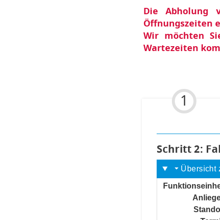
Die Abholung 
Öffnungszeiten e
Wir möchten Si
Wartezeiten ko
1
Schritt 2
von
: F
Übersicht 
Funktionseinhe
Anlieg
Stando