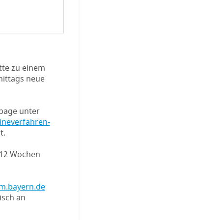
itte zu einem
mittags neue
epage unter
ineverfahren-
t.
s 12 Wochen
-m.bayern.de
isch an