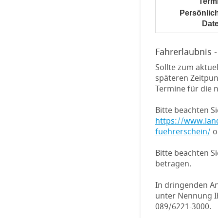
Term
Persönlic
Dat
Fahrerlaubnis -
Sollte zum aktuel
späteren Zeitpun
Termine für die 
Bitte beachten S
https://www.lan
fuehrerschein/
o
Bitte beachten S
betragen.
In dringenden An
unter Nennung I
089/6221-3000.