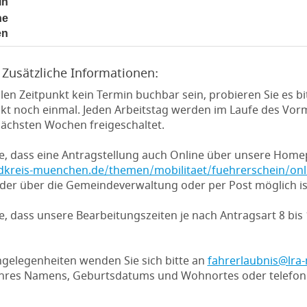
in
noch nicht gesetzt
he
noch nicht gesetzt
en
 Zusätzliche Informationen:
len Zeitpunkt kein Termin buchbar sein, probieren Sie es b
kt noch einmal. Jeden Arbeitstag werden im Laufe des Vor
nächsten Wochen freigeschaltet.
ie, dass eine Antragstellung auch Online über unsere Hom
dkreis-muenchen.de/themen/mobilitaet/fuehrerschein/onl
der über die Gemeindeverwaltung oder per Post möglich is
ie, dass unsere Bearbeitungszeiten je nach Antragsart 8 bi
gelegenheiten wenden Sie sich bitte an
fahrerlaubnis@lra
hres Namens, Geburtsdatums und Wohnortes oder telefon