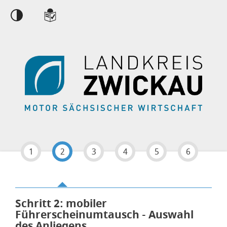
Einstellungen
1
2
3
4
5
6
Schritt 2
von 6
: mobiler
Führerscheinumtausch - Auswahl
des Anliegens