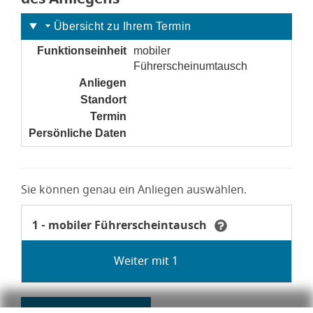
Übersicht zu Ihrem Termin
Funktionseinheit
mobiler
Führerscheinumtausch
Anliegen
noch nicht gesetzt
Standort
noch nicht gesetzt
Termin
noch nicht gesetzt
Persönliche Daten
noch nicht gesetzt
Sie können genau ein Anliegen auswählen.
Anliegen mobiler Führerscheintausch
Anliegen
1 - mobiler Führerscheintausch
Tooltip Für weitere Informationen zum Thema "Umstel