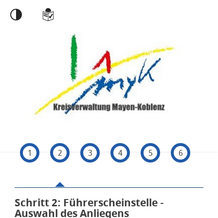
Einstellungen
1
2
3
4
5
6
Schritt 2
von 6
: Führerscheinstelle -
Auswahl des Anliegens