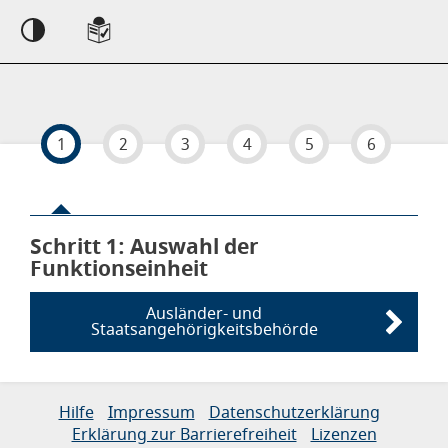
Einstellungen
1
2
3
4
5
6
Schritt 1
von 6
: Auswahl der
Funktionseinheit
Ausländer- und
Staatsangehörigkeitsbehörde
Links zur Hilfe, Impressum, Datenschutzerklärung, Erklärun
Hilfe
Impressum
Datenschutzerklärung
Erklärung zur Barrierefreiheit
Lizenzen