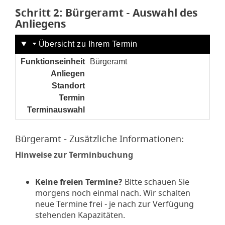
Schritt 2
von 6
: Bürgeramt - Auswahl des
Anliegens
Übersicht zu Ihrem Termin
Funktionseinheit
Bürgeramt
Anliegen
noch nicht gesetzt
Standort
noch nicht gesetzt
Termin
noch nicht gesetzt
Terminauswahl
noch nicht gesetzt
Bürgeramt - Zusätzliche Informationen:
Hinweise zur Terminbuchung
Keine freien Termine?
Bitte schauen Sie
morgens noch einmal nach. Wir schalten
neue Termine frei - je nach zur Verfügung
stehenden Kapazitäten.