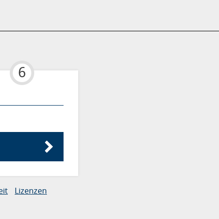
6
eit
Lizenzen