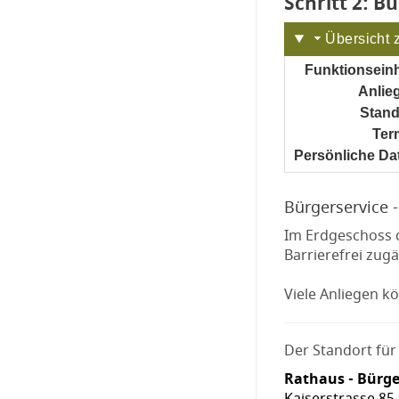
Schritt 2
von
: B
Übersicht 
Funktionseinh
Anlie
Stand
Ter
Persönliche Da
Bürgerservice -
Im Erdgeschoss 
Barrierefrei zug
Viele Anliegen k
Der Standort für 
Rathaus - Bürge