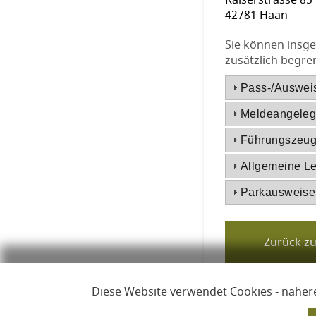
Kaiserstrasse 85
42781 Haan
Sie können insge
zusätzlich begren
Pass-/Auswei
Meldeangeleg
Führungszeug
Allgemeine L
Parkausweise
Diese Website verwendet Cookies - nähere
Links zur Hilfe, Impressum, Datenschutzerklärun
Hilfe
Impr