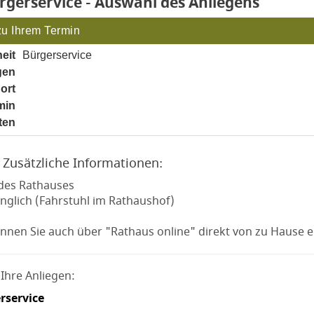
 6
ürgerservice - Auswahl des Anliegens
zu Ihrem Termin
eit
Bürgerservice
gen
noch nicht gesetzt
ort
noch nicht gesetzt
min
noch nicht gesetzt
ten
noch nicht gesetzt
 Zusätzliche Informationen:
des Rathauses
änglich (Fahrstuhl im Rathaushof)
önnen Sie auch über "Rathaus online" direkt von zu Hause e
Ihre Anliegen:
rservice