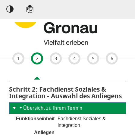
Einstellungen
1
2
3
4
5
6
Schritt 2
von 6
: Fachdienst Soziales &
Integration - Auswahl des Anliegens
Übersicht zu Ihrem Termin
Funktionseinheit
Fachdienst Soziales &
Integration
Anliegen
noch nicht gesetzt