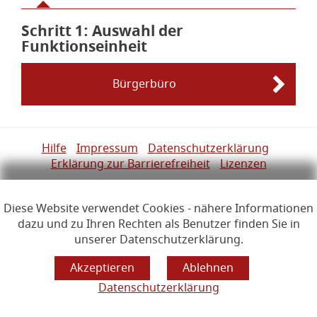
Schritt 1
von 6
: Auswahl der
Funktionseinheit
Bürgerbüro
Links zur Hilfe, Impressum, Datenschutzerklärung, Erklärun
Hilfe
Impressum
Datenschutzerklärung
Erklärung zur Barrierefreiheit
Lizenzen
Öffnet im Dialogfenster.
Ihre Sitzung läuft aus in
24
Minuten
Diese Website verwendet Cookies - nähere Informationen
Hauptregion der Seite anspr
dazu und zu Ihren Rechten als Benutzer finden Sie in
unserer Datenschutzerklärung.
Datenschutzerklärung