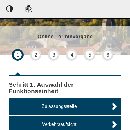
Einstellungen
Online-Terminvergabe
1
2
3
4
5
6
Schritt 1
von 6
: Auswahl der
Funktionseinheit
Zulassungsstelle
Verkehrsaufsicht