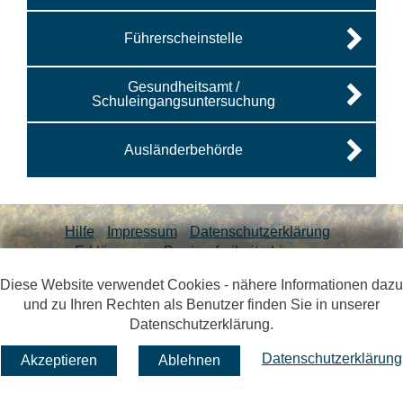
Führerscheinstelle
Gesundheitsamt /
Schuleingangsuntersuchung
Ausländerbehörde
Links zur Hilfe, Impressum, Datenschutzerklärung, Erklärung zur
Hilfe
Impressum
Datenschutzerklärung
Erklärung zur Barrierefreiheit
Lizenzen
Öffnet im Dialogfenster.
Diese Website verwendet Cookies - nähere Informationen dazu
Ihre Sitzung läuft aus in
24
Minuten
und zu Ihren Rechten als Benutzer finden Sie in unserer
Hauptregion der Seite ansprin
Datenschutzerklärung.
Datenschutzerklärung