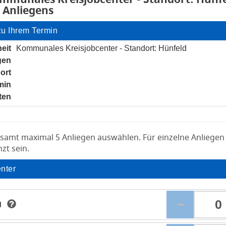
 Anliegens
zu Ihrem Termin
eit
Kommunales Kreisjobcenter - Standort: Hünfeld
gen
noch nicht gesetzt
ort
noch nicht gesetzt
min
noch nicht gesetzt
ten
noch nicht gesetzt
samt maximal 5 Anliegen auswählen. Für einzelne Anliegen
zt sein.
nter
g
e können dieses Anliegen maximal 1 Mal auswählen.
chalter der Seite anspringen