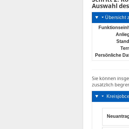
Auswahl des
Übersicht 
Funktionseinh
Anlie
Stand
Ter
Persönliche Da
Sie können insge
zusätzlich begren
Kreisjobce
Neuantra
Tooltip Si
Den Weiter-S