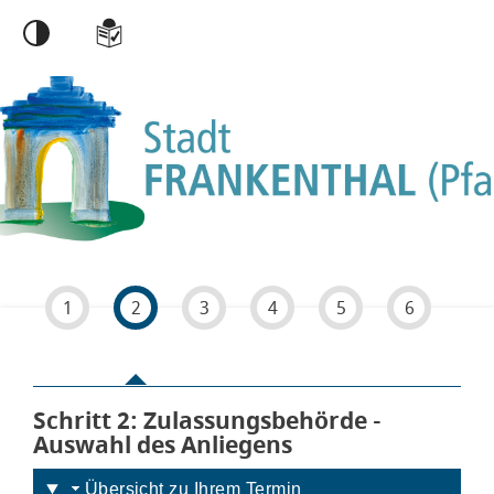
Einstellungen
1
2
3
4
5
6
Schritt 2
von 6
: Zulassungsbehörde -
Auswahl des Anliegens
Übersicht zu Ihrem Termin