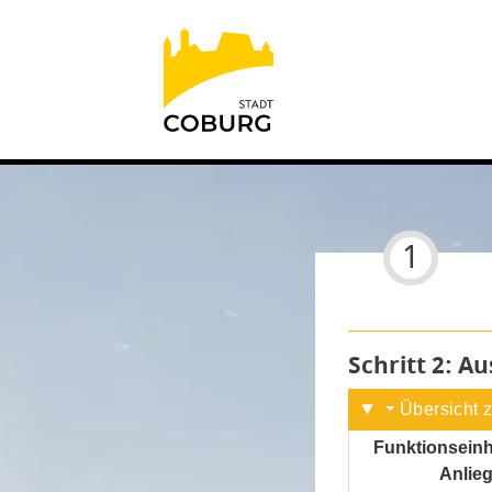
Einstellungen
1
Schritt 2
von
: A
Übersicht 
Funktionseinh
Anlie