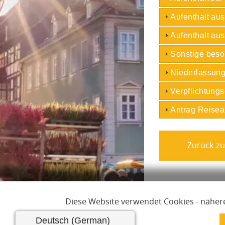
Aufenthalt au
Aufenthalt aus
Sonstige beso
Niederlassung
Verpflichtung
Antrag Reise
Links zur Hilfe, Imp
Hilfe
I
Diese Website verwendet Cookies - nähere