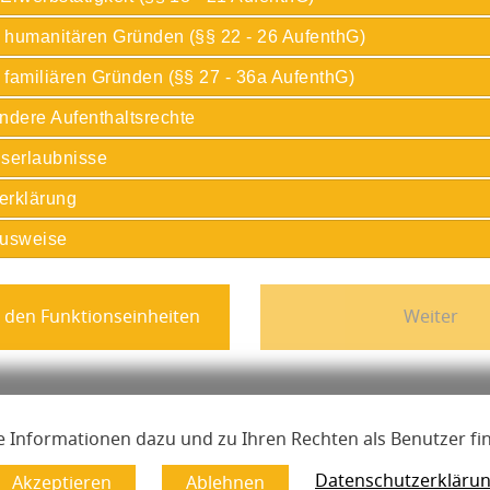
s humanitären Gründen (§§ 22 - 26 AufenthG)
 familiären Gründen (§§ 27 - 36a AufenthG)
ndere Aufenthaltsrechte
serlaubnisse
serklärung
ausweise
ressum, Datenschutzerklärung, Erklärung zur Barrierefreihei
mpressum
Datenschutzerklärung
Erklärung zur Barrieref
 Informationen dazu und zu Ihren Rechten als Benutzer fi
Hinweis zur Übersetzung
Lizenzen
Datenschutzerkläru