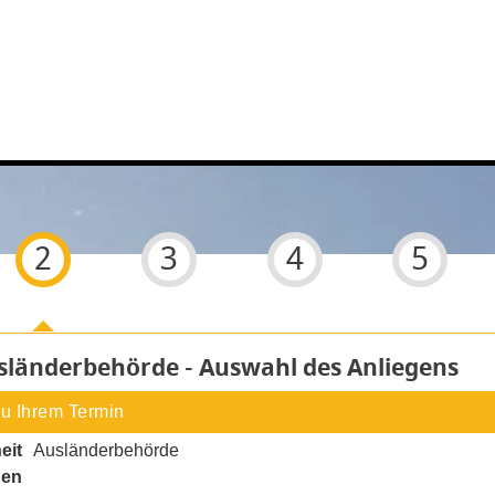
2
3
4
5
 6
usländerbehörde - Auswahl des Anliegens
zu Ihrem Termin
eit
Ausländerbehörde
gen
noch nicht gesetzt