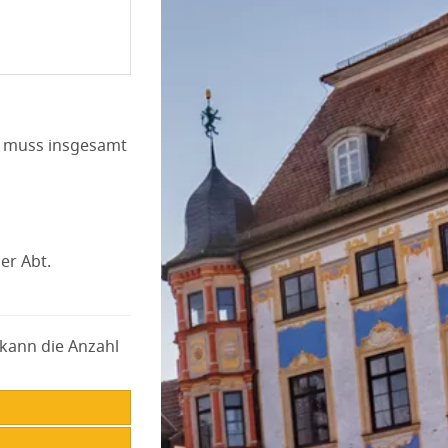
n, muss insgesamt
er Abt.
 kann die Anzahl