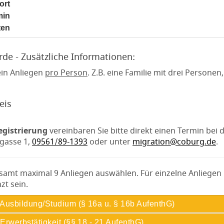
ort
noch nicht gesetzt
min
noch nicht gesetzt
ten
noch nicht gesetzt
de - Zusätzliche Informationen:
ein Anliegen
pro Person
. Z.B. eine Familie mit drei Persone
eis
egistrierung
vereinbaren Sie bitte direkt einen Termin bei d
gasse 1,
09561/89-1393
oder unter
migration@coburg.de
.
samt maximal 9 Anliegen auswählen. Für einzelne Anliegen
zt sein.
 Ausbildung/Studium (§ 16a u. § 16b AufenthG)
 Erwerbstätigkeit (§§ 18 - 21 AufenthG)