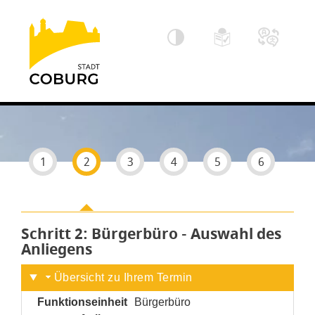
Einstellungen
1
2
3
4
5
6
Schritt 2
von 6
: Bürgerbüro - Auswahl des
Anliegens
Übersicht zu Ihrem Termin
Funktionseinheit
Bürgerbüro