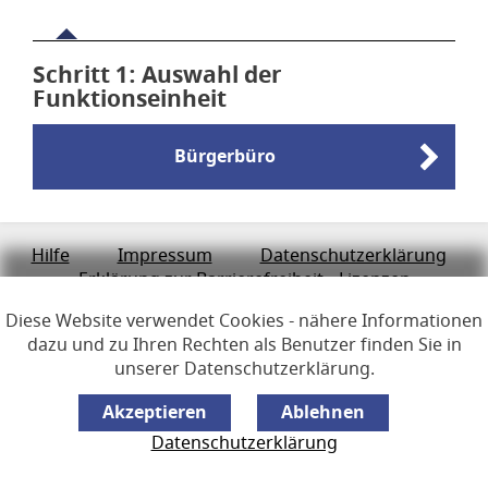
Schritt 1
von 6
: Auswahl der
Funktionseinheit
Bürgerbüro
Links zur Hilfe, Impressum, Datenschutzerklärung, Erklärun
Hilfe
Impressum
Datenschutzerklärung
Erklärung zur Barrierefreiheit
Lizenzen
Öffnet im Dialogfenster.
Diese Website verwendet Cookies - nähere Informationen
Ihre Sitzung läuft aus in
24
Minuten
dazu und zu Ihren Rechten als Benutzer finden Sie in
Hauptregion der Seite anspr
unserer Datenschutzerklärung.
Datenschutzerklärung