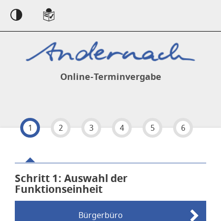
Einstellungen
Online-Terminvergabe
1
2
3
4
5
6
Schritt 1
von 6
: Auswahl der
Funktionseinheit
Bürgerbüro